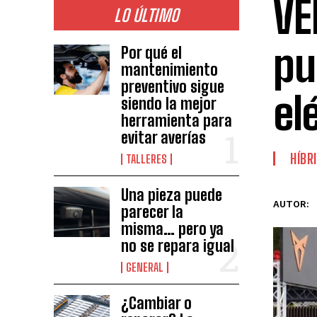
VE
LO ÚLTIMO
pu
Por qué el
mantenimiento
preventivo sigue
el
siendo la mejor
herramienta para
evitar averías
HÍBR
TALLERES
Una pieza puede
AUTOR:
parecer la
misma… pero ya
no se repara igual
GENERAL
¿Cambiar o