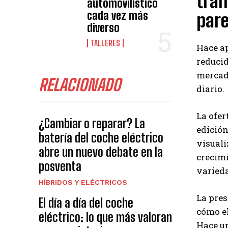
tran
automovilístico
cada vez más
pare
diverso
TALLERES
Hace ap
reducid
mercado
RELACIONADO
diario.
La ofer
¿Cambiar o reparar? La
edició
batería del coche eléctrico
visuali
abre un nuevo debate en la
crecimi
posventa
varied
HÍBRIDOS Y ELÉCTRICOS
La pres
El día a día del coche
cómo el
eléctrico: lo que más valoran
Hace un