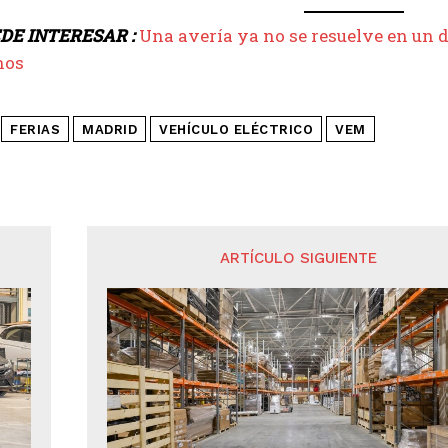
DE INTERESAR :
Una avería ya no se resuelve en un d
nos
FERIAS
MADRID
VEHÍCULO ELÉCTRICO
VEM
ARTÍCULO SIGUIENTE