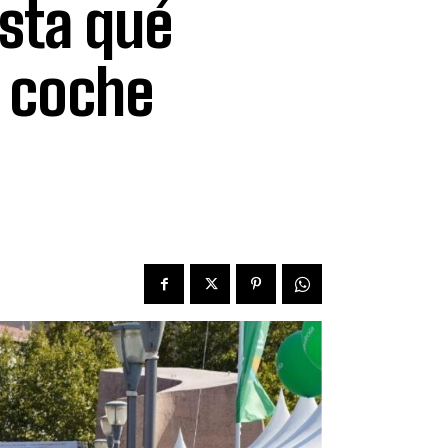
asta qué
 coche