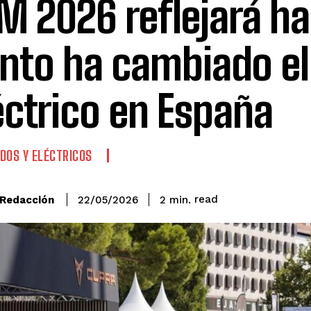
M 2026 reflejará h
nto ha cambiado el
éctrico en España
IDOS Y ELÉCTRICOS
read
Redacción
2
min.
22/05/2026