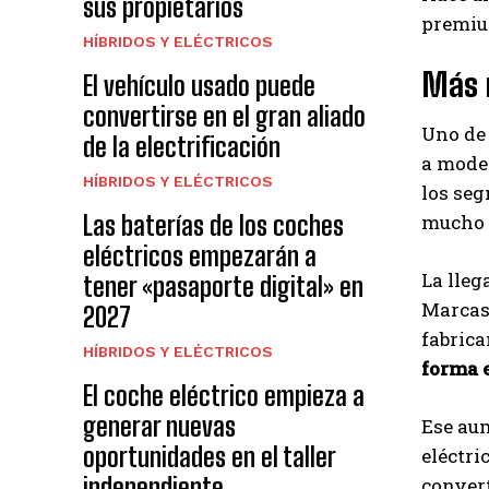
sus propietarios
premiu
HÍBRIDOS Y ELÉCTRICOS
Más 
El vehículo usado puede
convertirse en el gran aliado
Uno de 
de la electrificación
a mode
HÍBRIDOS Y ELÉCTRICOS
los seg
Las baterías de los coches
mucho 
eléctricos empezarán a
La lleg
tener «pasaporte digital» en
Marca
2027
fabric
HÍBRIDOS Y ELÉCTRICOS
forma 
El coche eléctrico empieza a
generar nuevas
Ese aum
oportunidades en el taller
eléctri
independiente
convert