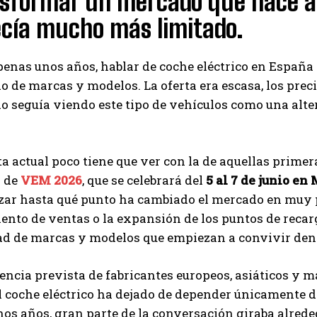
sformar un mercado que hace 
cía mucho más limitado.
enas unos años, hablar de coche eléctrico en España
o de marcas y modelos. La oferta era escasa, los prec
 seguía viendo este tipo de vehículos como una alter
ta actual poco tiene que ver con la de aquellas primer
n de
VEM 2026
, que se celebrará del
5 al 7 de junio en
zar hasta qué punto ha cambiado el mercado en muy 
ento de ventas o la expansión de los puntos de recar
ad de marcas y modelos que empiezan a convivir den
encia prevista de fabricantes europeos, asiáticos y m
 coche eléctrico ha dejado de depender únicamente d
os años, gran parte de la conversación giraba alred