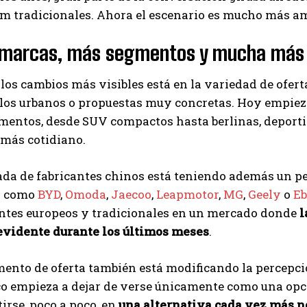
m tradicionales. Ahora el escenario es mucho más am
marcas, más segmentos y mucha más
los cambios más visibles está en la variedad de oferta
los urbanos o propuestas muy concretas. Hoy empiez
mentos, desde SUV compactos hasta berlinas, deporti
más cotidiano.
ada de fabricantes chinos está teniendo además un p
s como
BYD
,
Omoda
,
Jaecoo
,
Leapmotor
,
MG
,
Geely
o
Eb
antes europeos y tradicionales en un mercado donde
l
evidente durante los últimos meses
.
ento de oferta también está modificando la percepc
co empieza a dejar de verse únicamente como una opc
irse, poco a poco, en
una alternativa cada vez más 