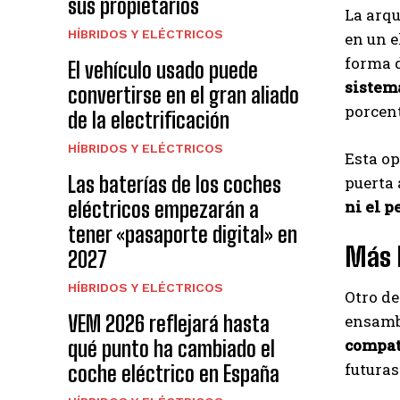
sus propietarios
La arqu
HÍBRIDOS Y ELÉCTRICOS
en un e
forma d
El vehículo usado puede
sistem
convertirse en el gran aliado
porcen
de la electrificación
HÍBRIDOS Y ELÉCTRICOS
Esta op
Las baterías de los coches
puerta
eléctricos empezarán a
ni el p
tener «pasaporte digital» en
Más b
2027
HÍBRIDOS Y ELÉCTRICOS
Otro de
VEM 2026 reflejará hasta
ensambl
compat
qué punto ha cambiado el
futura
coche eléctrico en España