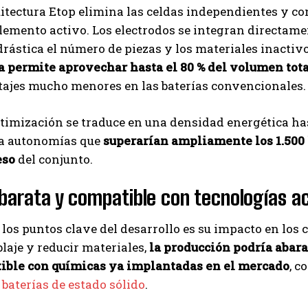
itectura Etop elimina las celdas independientes y con
lemento activo. Los electrodos se integran directame
rástica el número de piezas y los materiales inactivo
a permite aprovechar hasta el 80 % del volumen tot
tajes mucho menores en las baterías convencionales.
timización se traduce en una densidad energética hast
 a autonomías que
superarían ampliamente los 1.500
eso
del conjunto.
arata y compatible con tecnologías a
 los puntos clave del desarrollo es su impacto en los c
aje y reducir materiales,
la producción podría abara
ible con químicas ya implantadas en el mercado
, c
s
baterías de estado sólido
.