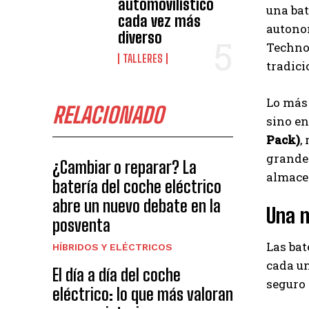
automovilístico
una bat
cada vez más
autonom
diverso
Technol
TALLERES
tradici
Lo más 
RELACIONADO
sino e
Pack)
,
grandes
¿Cambiar o reparar? La
almace
batería del coche eléctrico
abre un nuevo debate en la
Una n
posventa
Las bat
HÍBRIDOS Y ELÉCTRICOS
cada un
El día a día del coche
seguro 
eléctrico: lo que más valoran