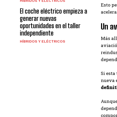
HÍBRIDOS Y ELÉCTRICOS
Esto pe
El coche eléctrico empieza a
acelera
generar nuevas
Un av
oportunidades en el taller
independiente
Más all
HÍBRIDOS Y ELÉCTRICOS
aviació
reindus
depend
Si esta
nueva 
definit
Aunque 
depende
compon