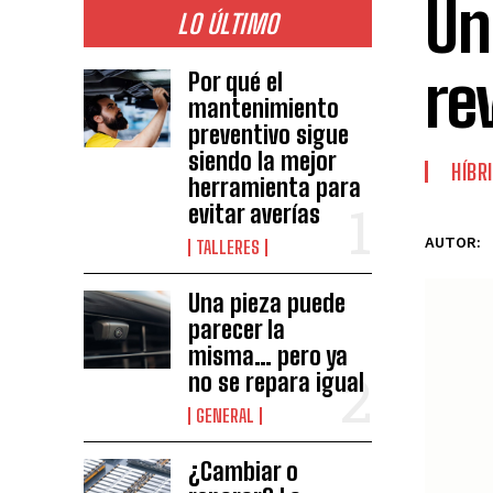
Un
LO ÚLTIMO
re
Por qué el
mantenimiento
preventivo sigue
siendo la mejor
HÍBR
herramienta para
evitar averías
AUTOR:
TALLERES
Una pieza puede
parecer la
misma… pero ya
no se repara igual
GENERAL
¿Cambiar o